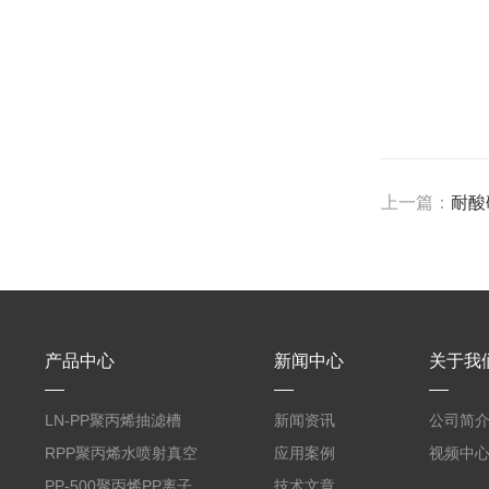
上一篇：
耐酸
产品中心
新闻中心
关于我
LN-PP聚丙烯抽滤槽
新闻资讯
公司简
RPP聚丙烯水喷射真空
应用案例
视频中
机组
PP-500聚丙烯PP离子
技术文章